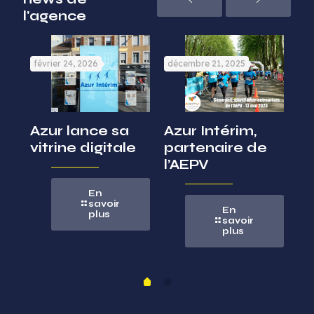
l'agence
février 24, 2026
décembre 21, 2025
no
Azur lance sa
Azur Intérim,
L
vitrine digitale
partenaire de
lo
de
l’AEPV
In
En
savoir
En
plus
savoir
plus